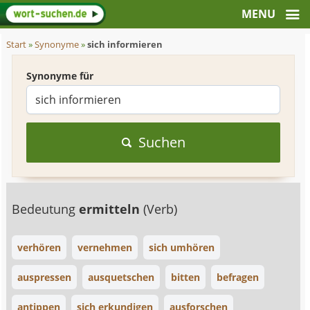
Start
»
Synonyme
»
sich informieren
Synonyme für
Suchen
Bedeutung
ermitteln
(Verb)
verhören
vernehmen
sich umhören
auspressen
ausquetschen
bitten
befragen
antippen
sich erkundigen
ausforschen