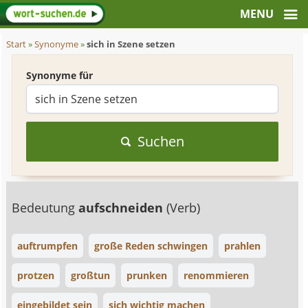
Start
»
Synonyme
»
sich in Szene setzen
Synonyme für
Suchen
Bedeutung
aufschneiden
(Verb)
auftrumpfen
große Reden schwingen
prahlen
protzen
großtun
prunken
renommieren
eingebildet sein
sich wichtig machen