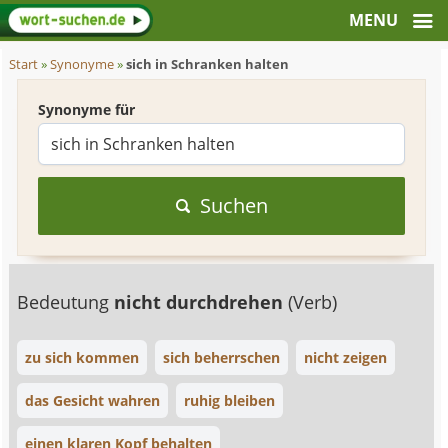
Start
»
Synonyme
»
sich in Schranken halten
Synonyme für
Suchen
Bedeutung
nicht durchdrehen
(Verb)
zu sich kommen
sich beherrschen
nicht zeigen
das Gesicht wahren
ruhig bleiben
einen klaren Kopf behalten