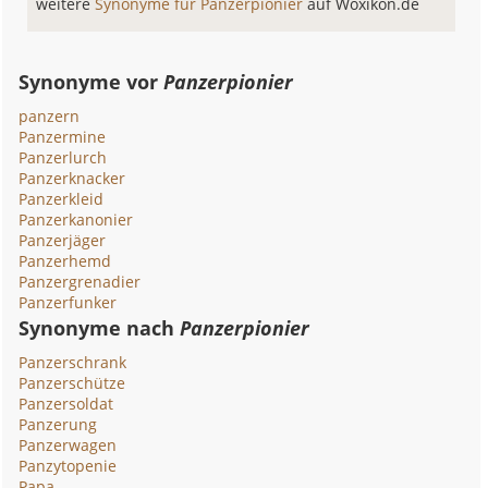
weitere
Synonyme für Panzerpionier
auf Woxikon.de
Synonyme vor
Panzerpionier
panzern
Panzermine
Panzerlurch
Panzerknacker
Panzerkleid
Panzerkanonier
Panzerjäger
Panzerhemd
Panzergrenadier
Panzerfunker
Synonyme nach
Panzerpionier
Panzerschrank
Panzerschütze
Panzersoldat
Panzerung
Panzerwagen
Panzytopenie
Papa