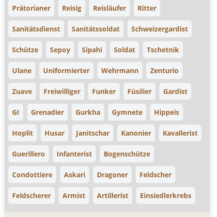
Prätorianer
Reisig
Reisläufer
Ritter
Sanitätsdienst
Sanitätssoldat
Schweizergardist
Schütze
Sepoy
Sipahi
Soldat
Tschetnik
Ulane
Uniformierter
Wehrmann
Zenturio
Zuave
Freiwilliger
Funker
Füsilier
Gardist
GI
Grenadier
Gurkha
Gymnete
Hippeis
Hoplit
Husar
Janitschar
Kanonier
Kavallerist
Guerillero
Infanterist
Bogenschütze
Condottiere
Askari
Dragoner
Feldscher
Feldscherer
Armist
Artillerist
Einsiedlerkrebs