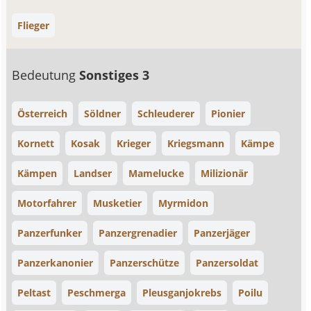
Flieger
Bedeutung
Sonstiges 3
Österreich
Söldner
Schleuderer
Pionier
Kornett
Kosak
Krieger
Kriegsmann
Kämpe
Kämpen
Landser
Mamelucke
Milizionär
Motorfahrer
Musketier
Myrmidon
Panzerfunker
Panzergrenadier
Panzerjäger
Panzerkanonier
Panzerschütze
Panzersoldat
Peltast
Peschmerga
Pleusganjokrebs
Poilu