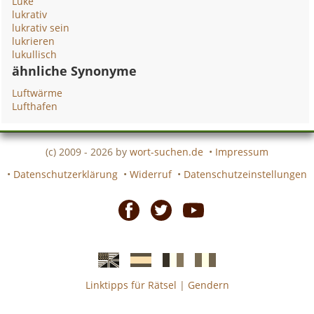
Luke
lukrativ
lukrativ sein
lukrieren
lukullisch
ähnliche Synonyme
Luftwärme
Lufthafen
(c) 2009 - 2026 by
wort-suchen.de
•
Impressum
•
Datenschutzerklärung
•
Widerruf
•
Datenschutzeinstellungen
Facebook
Twitter
Youtube
Linktipps für Rätsel
|
Gendern
Englische
Spanische
französiche
italienische