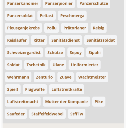
Panzerkanonier
Panzerpionier
Panzerschütze
Panzersoldat
Peltast
Peschmerga
Pleusganjokrebs
Poilu
Prätorianer
Reisig
Reisläufer
Ritter
Sanitätsdienst
Sanitätssoldat
Schweizergardist
Schütze
Sepoy
Sipahi
Soldat
Tschetnik
Ulane
Uniformierter
Wehrmann
Zenturio
Zuave
Wachtmeister
Spieß
Flugwaffe
Luftstreitkräfte
Luftstreitmacht
Mutter der Kompanie
Pike
Saufeder
Staffelfeldwebel
StffFw