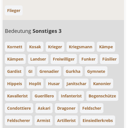
Flieger
Bedeutung
Sonstiges 3
Kornett
Kosak
Krieger
Kriegsmann
Kämpe
Kämpen
Landser
Freiwilliger
Funker
Füsilier
Gardist
GI
Grenadier
Gurkha
Gymnete
Hippeis
Hoplit
Husar
Janitschar
Kanonier
Kavallerist
Guerillero
Infanterist
Bogenschütze
Condottiere
Askari
Dragoner
Feldscher
Feldscherer
Armist
Artillerist
Einsiedlerkrebs