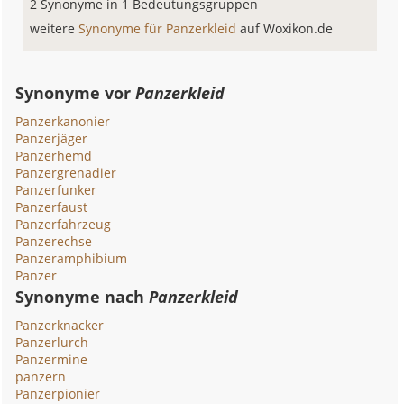
2 Synonyme in 1 Bedeutungsgruppen
weitere
Synonyme für Panzerkleid
auf Woxikon.de
Synonyme vor
Panzerkleid
Panzerkanonier
Panzerjäger
Panzerhemd
Panzergrenadier
Panzerfunker
Panzerfaust
Panzerfahrzeug
Panzerechse
Panzeramphibium
Panzer
Synonyme nach
Panzerkleid
Panzerknacker
Panzerlurch
Panzermine
panzern
Panzerpionier