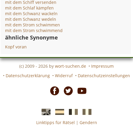
mit dem Schiff versenden
mit dem Schlaf kämpfen
mit dem Schwanz wackeln
mit dem Schwanz wedeln
mit dem Strom schwimmen
mit dem Strom schwimmend
ähnliche Synonyme
Kopf voran
(c) 2009 - 2026 by
wort-suchen.de
•
Impressum
•
Datenschutzerklärung
•
Widerruf
•
Datenschutzeinstellungen
Facebook
Twitter
Youtube
Linktipps für Rätsel
|
Gendern
Englische
Spanische
französiche
italienische