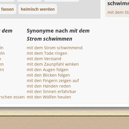
schwim
 fassen
heimisch werden
mit dem S
t dem
Synonyme nach
mit dem
Strom schwimmen
ln
mit dem Strom schwimmend
eln
mit dem Tode ringen
n
mit dem Verstand
en
mit dem Zaunpfahl winken
rn
mit den Augen folgen
mit den Blicken folgen
mit den Fingern zeigen auf
mit den Händen reden
mit den Sinnen erfahrbar
irschen essen
mit den Wölfen heulen