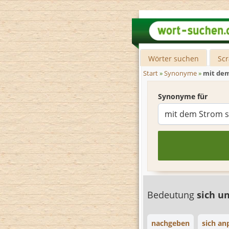
Wörter suchen
Sc
Start
»
Synonyme
»
mit de
Synonyme für
Bedeutung
sich u
nachgeben
sich an