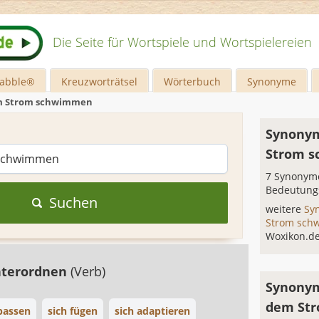
Die Seite für Wortspiele und Wortspielereien
rabble®
Kreuzworträtsel
Wörterbuch
Synonyme
m Strom schwimmen
Synonym
Strom 
7 Synonyme
Bedeutung
Suchen
weitere
Sy
Strom sc
Woxikon.d
nterordnen
(Verb)
Synonym
dem St
passen
sich fügen
sich adaptieren