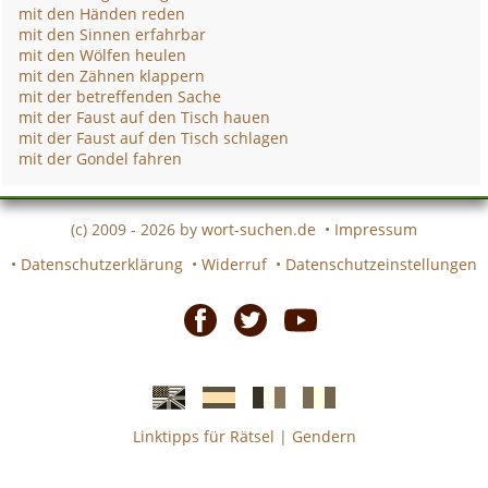
mit den Händen reden
mit den Sinnen erfahrbar
mit den Wölfen heulen
mit den Zähnen klappern
mit der betreffenden Sache
mit der Faust auf den Tisch hauen
mit der Faust auf den Tisch schlagen
mit der Gondel fahren
(c) 2009 - 2026 by
wort-suchen.de
•
Impressum
•
Datenschutzerklärung
•
Widerruf
•
Datenschutzeinstellungen
Facebook
Twitter
Youtube
Linktipps für Rätsel
|
Gendern
Englische
Spanische
französiche
italienische