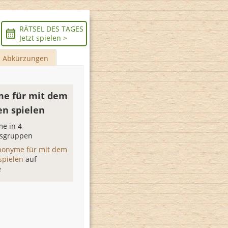
RÄTSEL DES TAGES
Jetzt spielen >
Abkürzungen
e für mit dem
n spielen
e in 4
sgruppen
nonyme für mit dem
spielen
auf
e