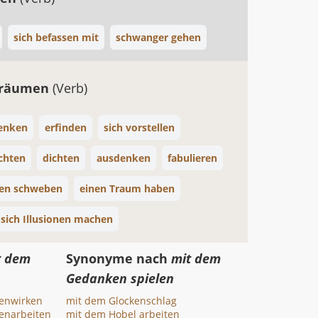
sich befassen mit
schwanger gehen
träumen
(Verb)
denken
erfinden
sich vorstellen
chten
dichten
ausdenken
fabulieren
ken schweben
einen Traum haben
sich Illusionen machen
t dem
Synonyme nach
mit dem
Gedanken spielen
enwirken
mit dem Glockenschlag
enarbeiten
mit dem Hobel arbeiten