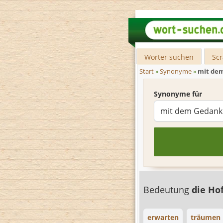
Wörter suchen
Sc
Start
»
Synonyme
»
mit de
Synonyme für
Bedeutung
die Ho
erwarten
träumen