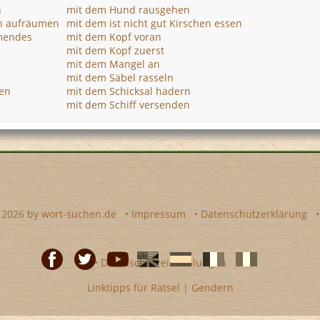
n
mit dem Hund rausgehen
n aufräumen
mit dem ist nicht gut Kirschen essen
mendes
mit dem Kopf voran
mit dem Kopf zuerst
mit dem Mangel an
mit dem Säbel rasseln
hen
mit dem Schicksal hadern
mit dem Schiff versenden
- 2026 by
wort-suchen.de
•
Impressum
•
Datenschutzerklärung
•
Datenschutzeinstellungen
Linktipps für Rätsel
|
Gendern
Facebook
Twitter
Youtube
Englische
Spanische
französiche
italienische