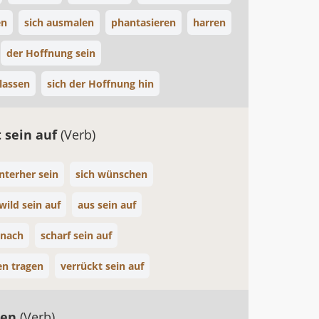
en
sich ausmalen
phantasieren
harren
der Hoffnung sein
lassen
sich der Hoffnung hin
t sein auf
(Verb)
nterher sein
sich wünschen
wild sein auf
aus sein auf
 nach
scharf sein auf
en tragen
verrückt sein auf
ben
(Verb)