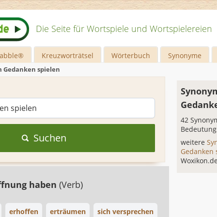
Die Seite für Wortspiele und Wortspielereien
rabble®
Kreuzworträtsel
Wörterbuch
Synonyme
m Gedanken spielen
Synonym
Gedanke
42 Synonym
Bedeutung
Suchen
weitere
Sy
Gedanken 
Woxikon.d
ffnung haben
(Verb)
erhoffen
erträumen
sich versprechen