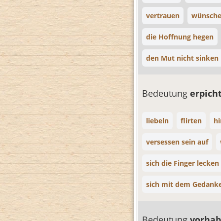
vertrauen
wünsch
die Hoffnung hegen
den Mut nicht sinken 
Bedeutung
erpich
liebeln
flirten
hi
versessen sein auf
sich die Finger lecken
sich mit dem Gedank
Bedeutung
vorha