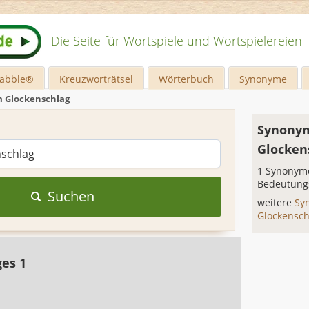
Die Seite für Wortspiele und Wortspielereien
rabble®
Kreuzworträtsel
Wörterbuch
Synonyme
 Glockenschlag
Synonym
Glocken
1 Synonyme
Bedeutung
Suchen
weitere
Sy
Glockensc
ges 1