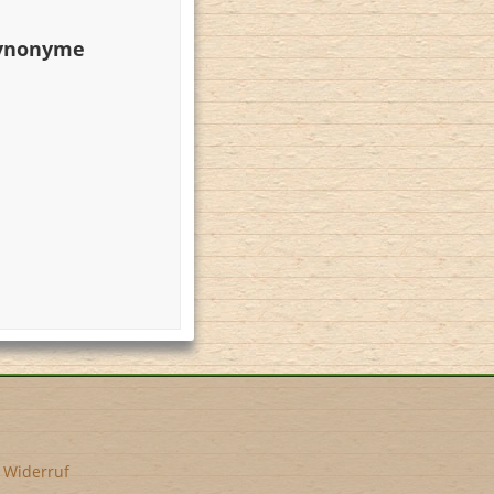
Synonyme
•
Widerruf