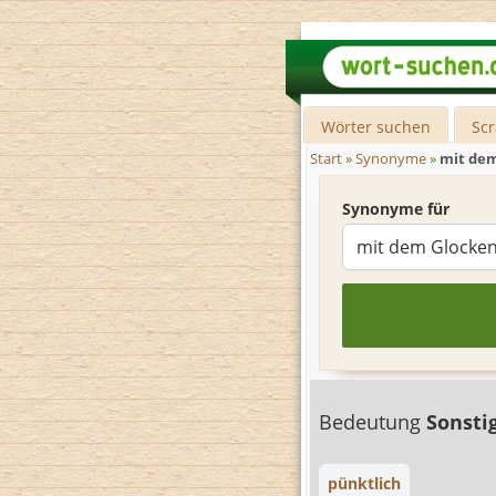
Wörter suchen
Sc
Start
»
Synonyme
»
mit dem
Synonyme für
Bedeutung
Sonsti
pünktlich