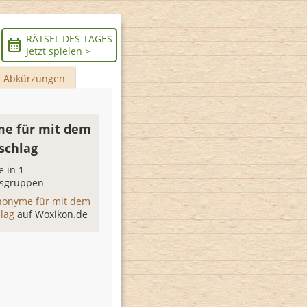
RÄTSEL DES TAGES
Jetzt spielen >
Abkürzungen
e für mit dem
schlag
 in 1
sgruppen
nonyme für mit dem
hlag
auf Woxikon.de