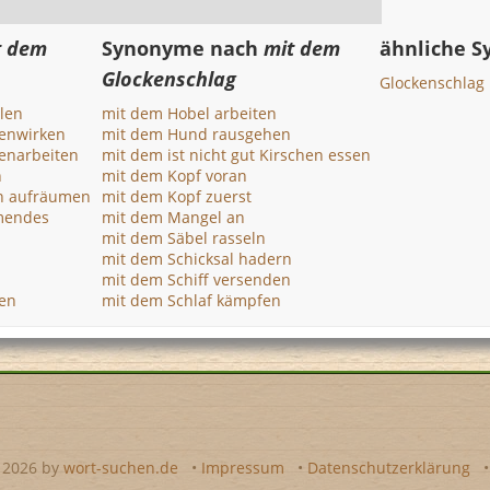
t dem
Synonyme nach
mit dem
ähnliche 
Glockenschlag
Glockenschlag
len
mit dem Hobel arbeiten
enwirken
mit dem Hund rausgehen
enarbeiten
mit dem ist nicht gut Kirschen essen
n
mit dem Kopf voran
n aufräumen
mit dem Kopf zuerst
mendes
mit dem Mangel an
mit dem Säbel rasseln
mit dem Schicksal hadern
mit dem Schiff versenden
hen
mit dem Schlaf kämpfen
- 2026 by
wort-suchen.de
•
Impressum
•
Datenschutzerklärung