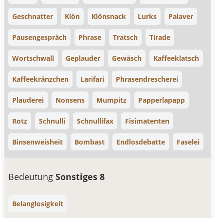
Geschnatter
Klön
Klönsnack
Lurks
Palaver
Pausengespräch
Phrase
Tratsch
Tirade
Wortschwall
Geplauder
Gewäsch
Kaffeeklatsch
Kaffeekränzchen
Larifari
Phrasendrescherei
Plauderei
Nonsens
Mumpitz
Papperlapapp
Rotz
Schnulli
Schnullifax
Fisimatenten
Binsenweisheit
Bombast
Endlosdebatte
Faselei
Bedeutung
Sonstiges 8
Belanglosigkeit