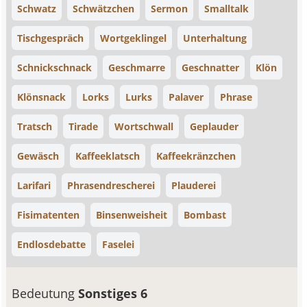
Schwatz
Schwätzchen
Sermon
Smalltalk
Tischgespräch
Wortgeklingel
Unterhaltung
Schnickschnack
Geschmarre
Geschnatter
Klön
Klönsnack
Lorks
Lurks
Palaver
Phrase
Tratsch
Tirade
Wortschwall
Geplauder
Gewäsch
Kaffeeklatsch
Kaffeekränzchen
Larifari
Phrasendrescherei
Plauderei
Fisimatenten
Binsenweisheit
Bombast
Endlosdebatte
Faselei
Bedeutung
Sonstiges 6