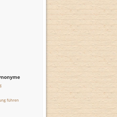
Synonyme
g
ung führen