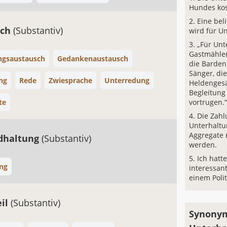
Hundes kos
Eine bel
äch
(Substantiv)
wird für U
„Für Unt
Gastmähler
ngsaustausch
Gedankenaustausch
die Barden
Sänger, die
ng
Rede
Zwiesprache
Unterredung
Heldengesä
Begleitung
te
vortrugen.
Die Zahl
Unterhalt
Aggregate 
dhaltung
(Substantiv)
werden.
Ich hatt
ng
interessan
einem Polit
il
(Substantiv)
Synonym