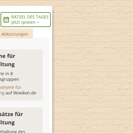
RÄTSEL DES TAGES
Jetzt spielen >
Abkürzungen
e für
ltung
e in 8
sgruppen
nonyme für
ung
auf Woxikon.de
sätze für
ltung
rhaltung des