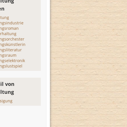
ltung
en
ltung
ngsindustrie
ungsroman
rhaltung
ngsorchester
ngskünstlerin
ngsliteratur
ungsraum
ngselektronik
ngslustspiel
il von
ltung
sigung