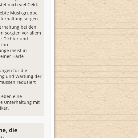
tet mich viel Geld.
iebte Musikgruppe
nterhaltung sorgen.
erhaltung bei den
n sorgten vor allem
 : Dichter und
 ihre
nge meist in
 einer Harfe
“
ungen für die
ung und Wartung der
müssen reduziert
e eben eine
te Unterhaltung mit
iker.
e, die