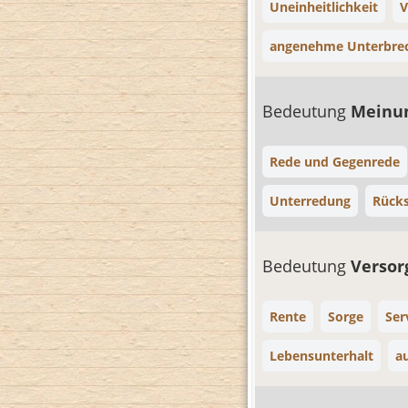
Uneinheitlichkeit
V
angenehme Unterbre
Bedeutung
Meinu
Rede und Gegenrede
Unterredung
Rück
Bedeutung
Verso
Rente
Sorge
Ser
Lebensunterhalt
a