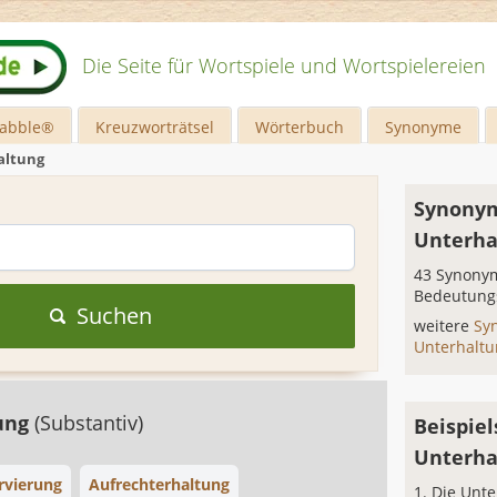
Die Seite für Wortspiele und Wortspielereien
rabble®
Kreuzworträtsel
Wörterbuch
Synonyme
altung
Synonym
Unterha
43 Synonym
Bedeutung
Suchen
weitere
Sy
Unterhalt
ung
(Substantiv)
Beispiel
Unterha
rvierung
Aufrechterhaltung
Die Unte