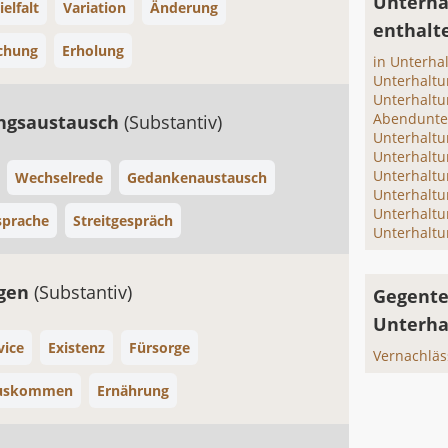
Unterha
ielfalt
Variation
Änderung
enthalt
chung
Erholung
in Unterha
Unterhaltu
Unterhalt
Abendunte
ngsaustausch
(Substantiv)
Unterhaltu
Unterhaltu
Unterhaltu
Wechselrede
Gedankenaustausch
Unterhalt
Unterhaltu
sprache
Streitgespräch
Unterhaltu
rgen
(Substantiv)
Gegente
Unterha
vice
Existenz
Fürsorge
Vernachläs
uskommen
Ernährung