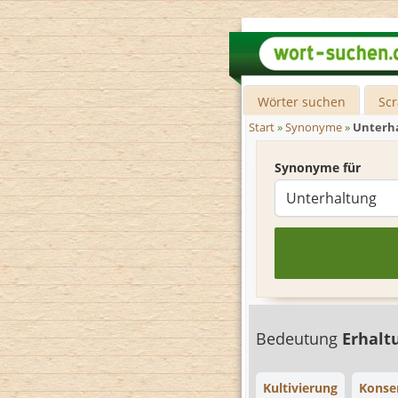
Wörter suchen
Sc
Start
»
Synonyme
»
Unterh
Synonyme für
Bedeutung
Erhalt
Kultivierung
Konse