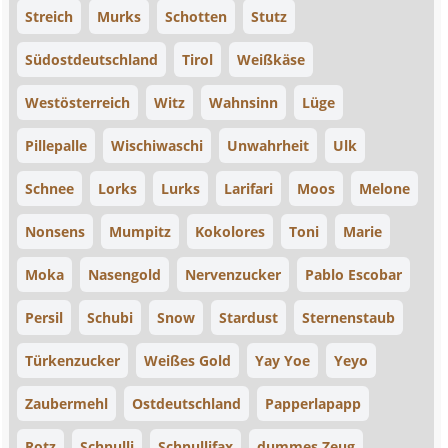
Streich
Murks
Schotten
Stutz
Südostdeutschland
Tirol
Weißkäse
Westösterreich
Witz
Wahnsinn
Lüge
Pillepalle
Wischiwaschi
Unwahrheit
Ulk
Schnee
Lorks
Lurks
Larifari
Moos
Melone
Nonsens
Mumpitz
Kokolores
Toni
Marie
Moka
Nasengold
Nervenzucker
Pablo Escobar
Persil
Schubi
Snow
Stardust
Sternenstaub
Türkenzucker
Weißes Gold
Yay Yoe
Yeyo
Zaubermehl
Ostdeutschland
Papperlapapp
Rotz
Schnulli
Schnullifax
dummes Zeug