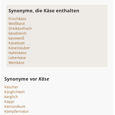
Synonyme, die Käse enthalten
Frischkäse
Weißkäse
Dreikäsehoch
käsebleich
käseweiß
Käseblatt
Käsestäuber
Hafenkäse
Leberkäse
Weiskäse
Synonyme vor
Käse
Käscher
Kärglichkeit
kärglich
Käppi
Känozoikum
Kämpfernatur