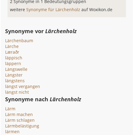
2 Synonyme in 1 Bedeutungsgruppen
weitere
Synonyme für Lärchenholz
auf Woxikon.de
Synonyme vor
Lärchenholz
Lärchenbaum
Lärche
Læraðr
läppisch
läppern
Längswelle
Längster
längstens
längst vergangen
längst nicht
Synonyme nach
Lärchenholz
Lärm
Lärm machen
Lärm schlagen
Lärmbelästigung
lärmen