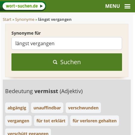
Start
»
Synonyme
»
längst vergangen
Synonyme für
Suchen
Bedeutung
vermisst
(Adjektiv)
abgängig
unauffindbar
verschwunden
vergangen
für tot erklärt
für verloren gehalten
verschütt gegangen