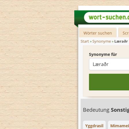
Wörter suchen
Sc
Start
»
Synonyme
»
Læraðr
Synonyme für
Bedeutung
Sonsti
Yggdrasil
Mimamei