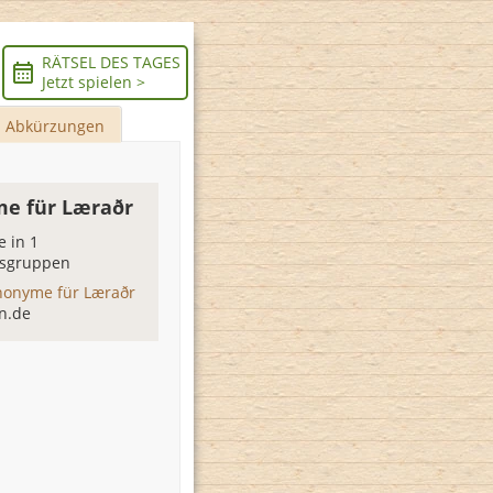
RÄTSEL DES TAGES
Jetzt spielen >
Abkürzungen
e für Læraðr
 in 1
sgruppen
nonyme für Læraðr
n.de