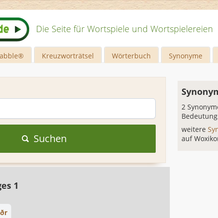
Die Seite für Wortspiele und Wortspielereien
rabble®
Kreuzworträtsel
Wörterbuch
Synonyme
Synonym
2 Synonyme
Bedeutung
weitere
Sy
Suchen
auf Woxiko
ges 1
ðr