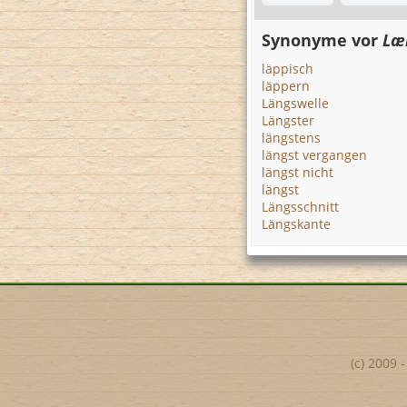
Synonyme vor
Læ
läppisch
läppern
Längswelle
Längster
längstens
längst vergangen
längst nicht
längst
Längsschnitt
Längskante
(c) 2009 