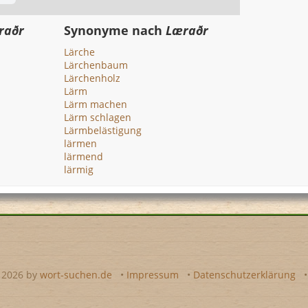
raðr
Synonyme nach
Læraðr
Lärche
Lärchenbaum
Lärchenholz
Lärm
Lärm machen
Lärm schlagen
Lärmbelästigung
lärmen
lärmend
lärmig
- 2026 by
wort-suchen.de
•
Impressum
•
Datenschutzerklärung