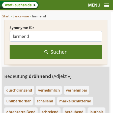
Start
»
Synonyme
»
lärmend
Synonyme für
Suchen
Bedeutung
dröhnend
(Adjektiv)
durchdringend
vernehmlich
vernehmbar
unüberhörbar
schallend
markerschütternd
ohrenzerreißend
schreiend
betäubend
lauthals