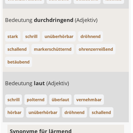
Bedeutung
durchdringend
(Adjektiv)
stark
schrill
unüberhörbar
dröhnend
schallend
markerschütternd
ohrenzerreißend
betäubend
Bedeutung
laut
(Adjektiv)
schrill
polternd
überlaut
vernehmbar
hörbar
unüberhörbar
dröhnend
schallend
Synonyme für lärmend