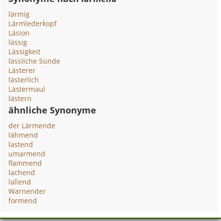
lärmig
Lärmlederkopf
Läsion
lässig
Lässigkeit
lässliche Sünde
Lästerer
lästerlich
Lästermaul
lästern
ähnliche Synonyme
der Lärmende
lähmend
lastend
umarmend
flammend
lachend
lallend
Warnender
formend