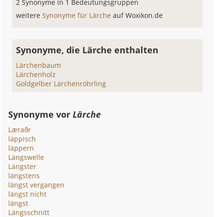
2 Synonyme in 1 Bedeutungsgruppen
weitere
Synonyme für Lärche
auf Woxikon.de
Synonyme, die Lärche enthalten
Lärchenbaum
Lärchenholz
Goldgelber Lärchenröhrling
Synonyme vor
Lärche
Læraðr
läppisch
läppern
Längswelle
Längster
längstens
längst vergangen
längst nicht
längst
Längsschnitt