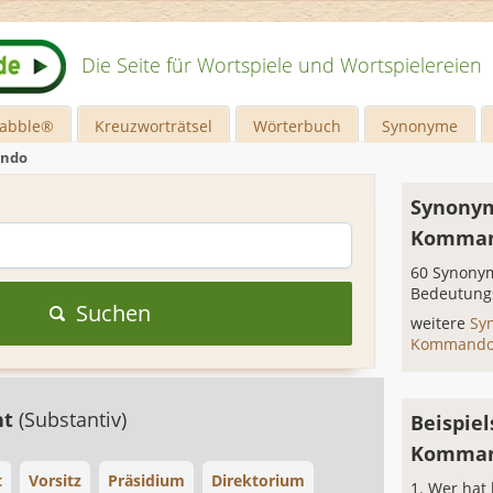
Die Seite für Wortspiele und Wortspielereien
rabble®
Kreuzworträtsel
Wörterbuch
Synonyme
ndo
Synonym
Komma
60 Synonym
Bedeutung
Suchen
weitere
Sy
Kommand
ht
(Substantiv)
Beispiel
Komma
t
Vorsitz
Präsidium
Direktorium
Wer hat 