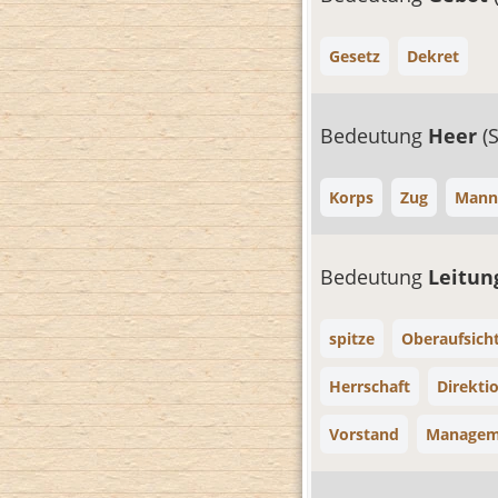
Gesetz
Dekret
Bedeutung
Heer
(
Korps
Zug
Mann
Bedeutung
Leitu
spitze
Oberaufsich
Herrschaft
Direkti
Vorstand
Managem