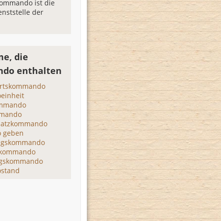
Kommando ist die
enststelle der
e, die
do enthalten
hrtskommando
inheit
ommando
mando
satzkommando
 geben
ungskommando
skommando
ngskommando
stand