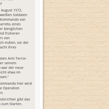
?
m August 1572,
 weißen Soldaten
 Kommando von
arreto, eines
er königlichen
nd früheren
rs von
ch-Indien, vor der
acht ihres
sten Anti-Terror-
ter seinem
war der neue
nicht etwa im
Room.“
Kommando hier wird
e Operation
en.
edsrichter gibt das
zum Starten.