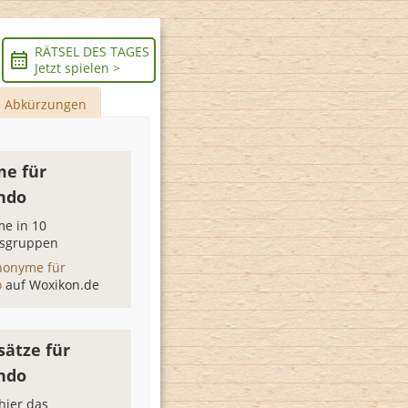
RÄTSEL DES TAGES
Jetzt spielen >
Abkürzungen
e für
ndo
e in 10
sgruppen
nonyme für
o
auf Woxikon.de
sätze für
ndo
hier das