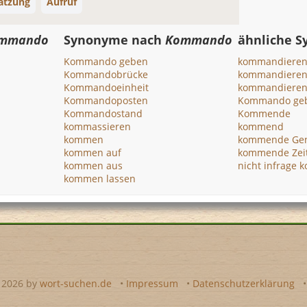
atzung
Aufruf
mmando
Synonyme nach
Kommando
ähnliche 
Kommando geben
kommandiere
Kommandobrücke
kommandieren
Kommandoeinheit
kommandieren
Kommandoposten
Kommando ge
Kommandostand
Kommende
kommassieren
kommend
kommen
kommende Gen
kommen auf
kommende Zei
kommen aus
nicht infrage
kommen lassen
- 2026 by
wort-suchen.de
•
Impressum
•
Datenschutzerklärung