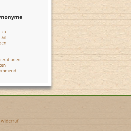
Synonyme
n
 zu
 an
ben
erationen
ten
 kommend
•
Widerruf