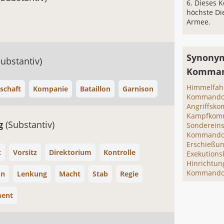
Dieses 
höchste Di
Armee.
Synonym
Substantiv)
Komman
Himmelfa
schaft
Kompanie
Bataillon
Garnison
Kommandoe
Angriffsk
Kampfkom
ng
(Substantiv)
Sonderein
Kommando
Erschieß
t
Vorsitz
Direktorium
Kontrolle
Exekution
Hinrichtu
Kommando
on
Lenkung
Macht
Stab
Regie
ent