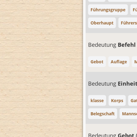
Führungsgruppe
F
Oberhaupt
Führers
Bedeutung
Befeh
Gebot
Auflage
Bedeutung
Einhei
klasse
Korps
Ga
Belegschaft
Mannsc
Bedeutung
Gebot