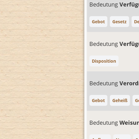
Bedeutung
Verfü
Gebot
Gesetz
De
Bedeutung
Verfü
Disposition
Bedeutung
Veror
Gebot
Geheiß
G
Bedeutung
Weisu