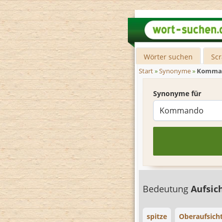
Wörter suchen
Sc
Start
»
Synonyme
»
Komma
Synonyme für
Bedeutung
Aufsic
spitze
Oberaufsich