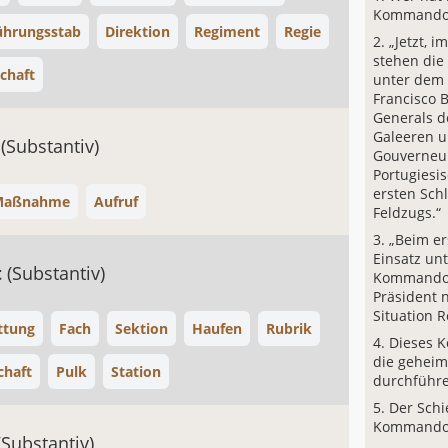
Kommando
ührungsstab
Direktion
Regiment
Regie
„Jetzt, i
stehen die
chaft
unter dem
Francisco B
Generals d
Galeeren u
l
(Substantiv)
Gouverneu
Portugiesis
ersten Schl
Maßnahme
Aufruf
Feldzugs.“
„Beim er
Einsatz un
t
(Substantiv)
Kommando 
Präsident 
Situation 
ttung
Fach
Sektion
Haufen
Rubrik
Dieses 
die geheim
haft
Pulk
Station
durchführ
Der Schi
Kommando 
(Substantiv)