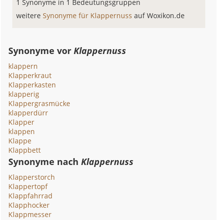
1 Synonyme in 1 Bedeutungsgruppen
weitere
Synonyme für Klappernuss
auf Woxikon.de
Synonyme vor
Klappernuss
klappern
Klapperkraut
Klapperkasten
klapperig
Klappergrasmücke
klapperdürr
Klapper
klappen
Klappe
Klappbett
Synonyme nach
Klappernuss
Klapperstorch
Klappertopf
Klappfahrrad
Klapphocker
Klappmesser