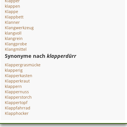
Klapper
klappen
Klappe
Klappbett
Klanner
Klangwerkzeug
klangvoll
klangrein
Klangprobe
Klangmittel
Synonyme nach
klapperdürr
Klappergrasmücke
klapperig
Klapperkasten
Klapperkraut
klappern
Klappernuss
Klapperstorch
Klappertopf
Klappfahrrad
Klapphocker