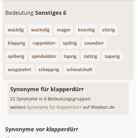
Bedeutung
Sonstiges 6
wacklig
wackelig
mager
knochig
zittrig
klapprig
rappeldürr
spillrig
zaundürr
spillerig
spindeldürr
taprig
tattrig
taperig
ausgezehrt
schepprig
schwatzhaft
Synonyme für klapperdürr
23 Synonyme in 6 Bedeutungsgruppen
weitere
Synonyme für klapperdürr
auf Woxikon.de
Synonyme vor
klapperdürr