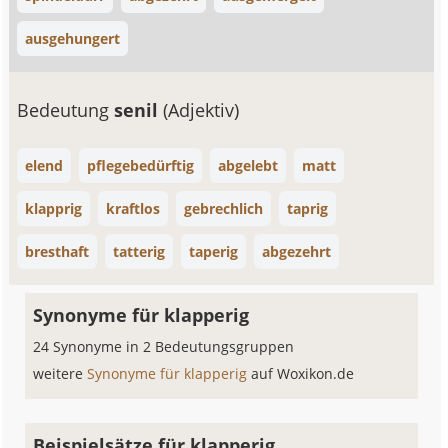
ausgehungert
Bedeutung
senil
(Adjektiv)
elend
pflegebedürftig
abgelebt
matt
klapprig
kraftlos
gebrechlich
taprig
bresthaft
tatterig
taperig
abgezehrt
Synonyme für klapperig
24 Synonyme in 2 Bedeutungsgruppen
weitere
Synonyme für klapperig
auf Woxikon.de
Beispielsätze für klapperig