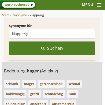
Start
»
Synonyme
»
klapperig
Synonyme für
Suchen
Bedeutung
hager
(Adjektiv)
schlank
mager
gertenschlank
schmal
hohlwangig
grazil
schmächtig
rank
spindeldürr
abgezehrt
ausgemergelt