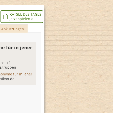
RÄTSEL DES TAGES
Jetzt spielen >
Abkürzungen
e für in jener
e in 1
sgruppen
nonyme für in jener
xikon.de