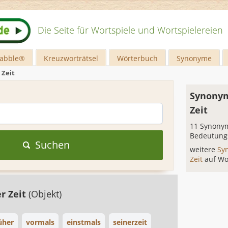
Die Seite für Wortspiele und Wortspielereien
rabble®
Kreuzworträtsel
Wörterbuch
Synonyme
 Zeit
Synonym
Zeit
11 Synonym
Bedeutung
Suchen
weitere
Sy
Zeit
auf Wo
er Zeit
(Objekt)
üher
vormals
einstmals
seinerzeit