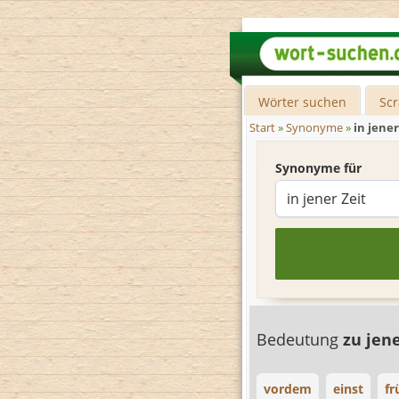
Wörter suchen
Sc
Start
»
Synonyme
»
in jener
Synonyme für
Bedeutung
zu jen
vordem
einst
fr