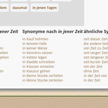
dem
dazumal
in jenen Tagen
jener Zeit
Synonyme nach
in jener Zeit
ähnliche 
in Kauf nehmen
seit dieser Zeit
in keinem Falle
die andere Sei
en
in keiner Weise
von Zeit zu Zei
ellen
in Kenntnis setzen
seit langer Zeit
rgehen
in Ketten legen
seit längerer Ze
in Kladde schreiben
seit kurzer Zeit
in Klassen einteilen
mit der Zeit
en
in Klausur gehen
ohne Zeit
in kleine Stücke zerfallen
in der Zeit von
in kleine Stücke zerteilen
in der Zeit