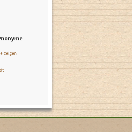
Synonyme
te zeigen
t
it