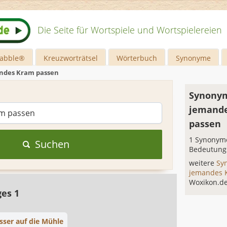
Die Seite für Wortspiele und Wortspielereien
rabble®
Kreuzworträtsel
Wörterbuch
Synonyme
ndes Kram passen
Synonym
jemand
passen
1 Synonyme
Suchen
Bedeutung
weitere
Sy
jemandes 
Woxikon.d
ges 1
er auf die Mühle