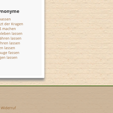
Synonyme
passen
zt der Kragen
ß machen
leben lassen
hren lassen
hren lassen
en lassen
Auge fassen
en lassen
•
Widerruf