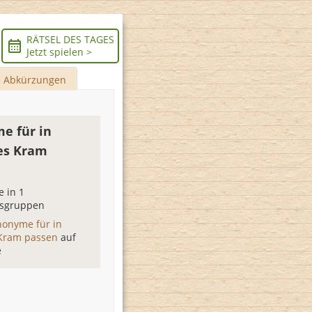
RÄTSEL DES TAGES
Jetzt spielen >
Abkürzungen
e für in
es Kram
 in 1
sgruppen
nonyme für in
Kram passen
auf
e