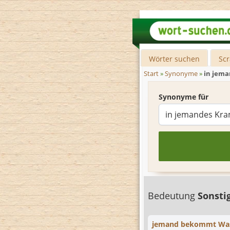
Wörter suchen
Sc
Start
»
Synonyme
»
in jema
Synonyme für
Bedeutung
Sonsti
jemand bekommt Wass