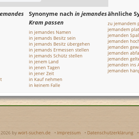
 jemandes
Synonyme nach
in jemandes
ähnliche 
Kram passen
zu jemandem 
jemandem plat
in jemandes Namen
jemanden Spa
in jemands Besitz sein
jemanden hoch
in jemands Besitz übergehen
jemanden gewä
in jemands Ermessen stellen
jemanden abfa
in jemands Schütz stellen
jemanden gelt
in jenem Land
jemanden ins 
in jenen Tagen
jemanden häng
in jener Zeit
t
in Kauf nehmen
in keinem Falle
- 2026 by
wort-suchen.de
•
Impressum
•
Datenschutzerklärung