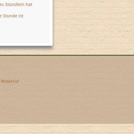
es Stündlein hat
e Stunde ist
•
Widerruf