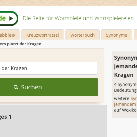
Die Seite für Wortspiele und Wortspielereien
rabble®
Kreuzworträtsel
Wörterbuch
Synonyme
m platzt der Kragen
Synonym
jemande
Kragen
4 Synonyme
Suchen
Bedeutung
weitere
Sy
jemandem p
auf Woxiko
ges 1