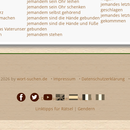
jemandem sein Ohr leihen
jemandes letzt
jemandem sein Ohr schenken
geschlagen
rz
jemandem selbst gehörend
jemandes letzt
 machen
jemandem sind die Hände gebunden
gekommmen
jemandem sind die Hände und Füße
s Vaterunser
gebunden
n
jemandem stehen
- 2026 by
wort-suchen.de
•
Impressum
•
Datenschutzerklärung
•
Datenschutzeinstellungen
Linktipps für Rätsel
|
Gendern
Facebook
Twitter
Youtube
Englische
Spanische
französiche
italienische
wort-
wort-
Kreuzworträtsel-
Kreuzworträtsel-