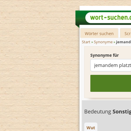
Wörter suchen
Sc
Start
»
Synonyme
»
jemande
Synonyme für
Bedeutung
Sonsti
Wut