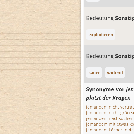
Bedeutung
Sonsti
explodieren
Bedeutung
Sonsti
sauer
wütend
Synonyme vor
je
platzt der Kragen
jemandem nicht vertrau
jemandem nicht grün s
jemandem nachsuchen
jemandem mit etwas 
jemandem Löcher in d