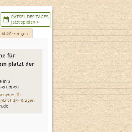
RÄTSEL DES TAGES
Jetzt spielen >
Abkürzungen
e für
m platzt der
 in 3
sgruppen
nonyme für
latzt der Kragen
n.de