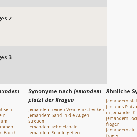
ges 2
ges 3
mandem
Synonyme nach
jemandem
ähnliche 
platzt der Kragen
jemandem plat
jemands Platz
t sein
jemandem reinen Wein einschenken
in jemandes K
ein
jemandem Sand in die Augen
jemandem Löch
 um
streuen
fragen
kommen
jemandem schmeicheln
jemandem ein 
en Bauch
jemandem Schuld geben
fragen