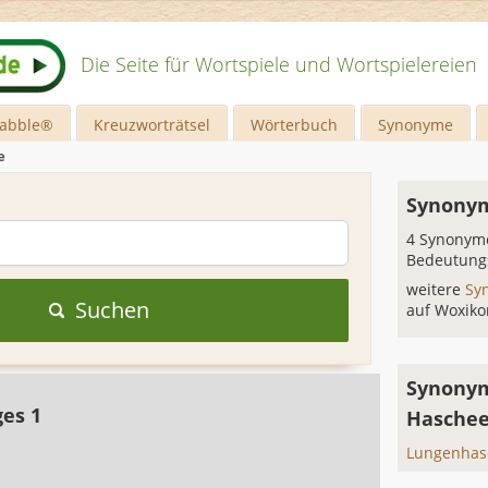
Die Seite für Wortspiele und Wortspielereien
rabble®
Kreuzworträtsel
Wörterbuch
Synonyme
e
Synonym
4 Synonyme
Bedeutung
weitere
Sy
Suchen
auf Woxiko
Synonym
ges 1
Haschee
Lungenhas