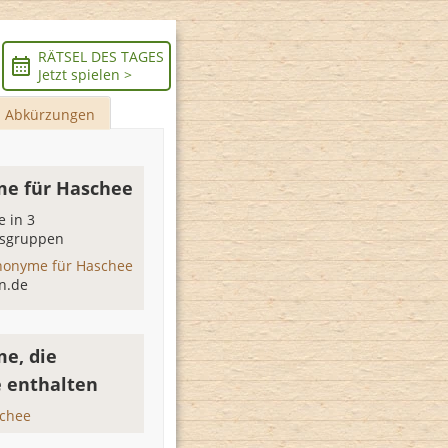
RÄTSEL DES TAGES
Jetzt spielen >
Abkürzungen
e für Haschee
 in 3
sgruppen
nonyme für Haschee
n.de
e, die
 enthalten
chee