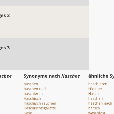
ges 2
ges 3
schee
Synonyme nach
Haschee
ähnliche 
haschen
haschieren
haschen nach
Häscher
haschieren
Hasch
Haschisch
haschen
Haschisch rauchen
haschen nach
Haschischzigarette
harsch
Hase
waschfest