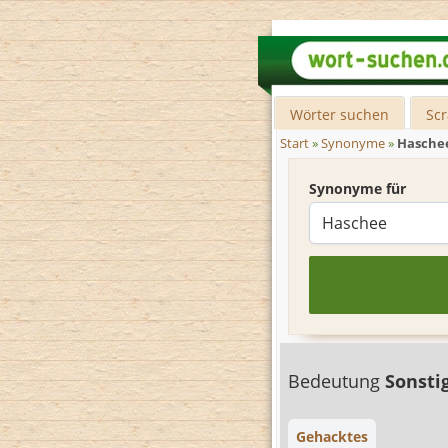
Wörter suchen
Sc
Start
»
Synonyme
»
Hasche
Synonyme für
Bedeutung
Sonsti
Gehacktes