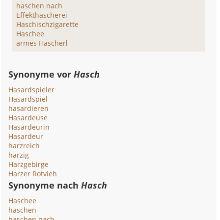
haschen nach
Effekthascherei
Haschischzigarette
Haschee
armes Hascherl
Synonyme vor
Hasch
Hasardspieler
Hasardspiel
hasardieren
Hasardeuse
Hasardeurin
Hasardeur
harzreich
harzig
Harzgebirge
Harzer Rotvieh
Synonyme nach
Hasch
Haschee
haschen
haschen nach