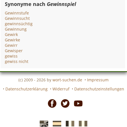
Synonyme nach
Gewinnspiel
Gewinnstufe
Gewinnsucht
gewinnsüchtig
Gewinnung
Gewirk
Gewirke
Gewirr
Gewisper
gewiss
gewiss nicht
(c) 2009 - 2026 by
wort-suchen.de
•
Impressum
•
Datenschutzerklärung
•
Widerruf
•
Datenschutzeinstellungen
Facebook
Twitter
Youtube