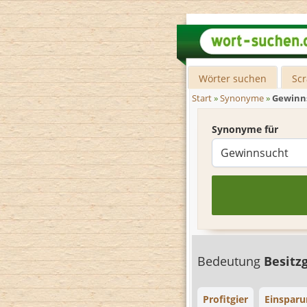
Wörter suchen
Sc
Start
»
Synonyme
»
Gewinn
Synonyme für
Bedeutung
Besitz
Profitgier
Einsparu