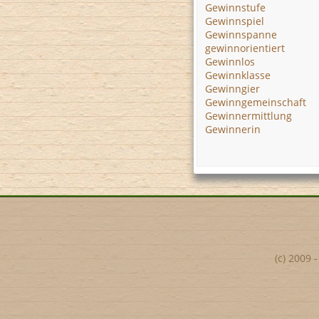
Gewinnstufe
Gewinnspiel
Gewinnspanne
gewinnorientiert
Gewinnlos
Gewinnklasse
Gewinngier
Gewinngemeinschaft
Gewinnermittlung
Gewinnerin
(c) 2009 