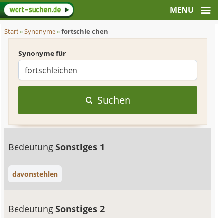
Start
»
Synonyme
»
fortschleichen
Synonyme für
Suchen
Bedeutung
Sonstiges 1
davonstehlen
Bedeutung
Sonstiges 2