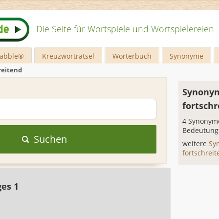
Die Seite für Wortspiele und Wortspielereien
rabble®
Kreuzworträtsel
Wörterbuch
Synonyme
reitend
Synonym
fortsch
4 Synonyme
Bedeutung
Suchen
weitere
Sy
fortschrei
ges 1