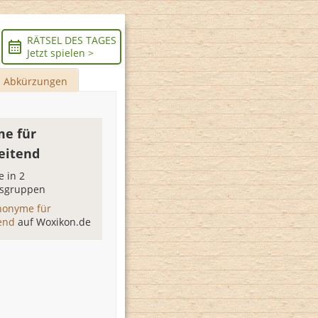
RÄTSEL DES TAGES
Jetzt spielen >
Abkürzungen
e für
reitend
 in 2
sgruppen
nonyme für
tend
auf Woxikon.de