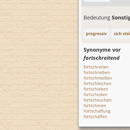
Bedeutung
Sonsti
progressiv
sich ste
Synonyme vor
fortschreitend
fortschreiten
fortschreiben
fortschmeißen
fortschleichen
fortschieben
fortschicken
fortscheuchen
fortscheren
Fortschaffung
fortschaffen