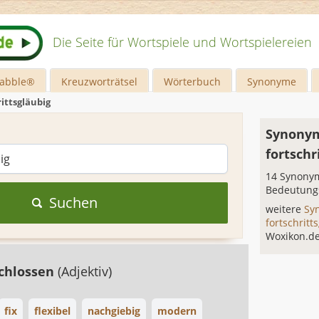
Die Seite für Wortspiele und Wortspielereien
rabble®
Kreuzworträtsel
Wörterbuch
Synonyme
rittsgläubig
Synonym
fortschr
14 Synonym
Bedeutung
Suchen
weitere
Sy
fortschritt
Woxikon.d
chlossen
(Adjektiv)
fix
flexibel
nachgiebig
modern