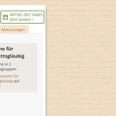
RÄTSEL DES TAGES
Jetzt spielen >
Abkürzungen
e für
ittsgläubig
e in 2
sgruppen
nonyme für
sgläubig
auf
e