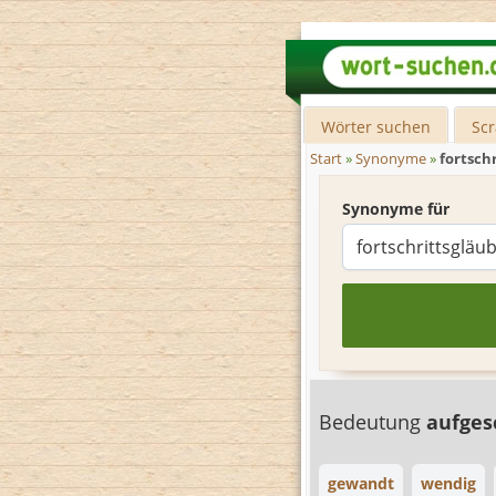
Wörter suchen
Sc
Start
»
Synonyme
»
fortsch
Synonyme für
Bedeutung
aufges
gewandt
wendig