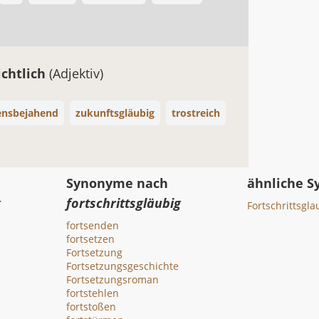
ichtlich
(Adjektiv)
ensbejahend
zukunftsgläubig
trostreich
Synonyme nach
ähnliche 
g
fortschrittsgläubig
Fortschrittsgl
fortsenden
fortsetzen
Fortsetzung
Fortsetzungsgeschichte
Fortsetzungsroman
fortstehlen
fortstoßen