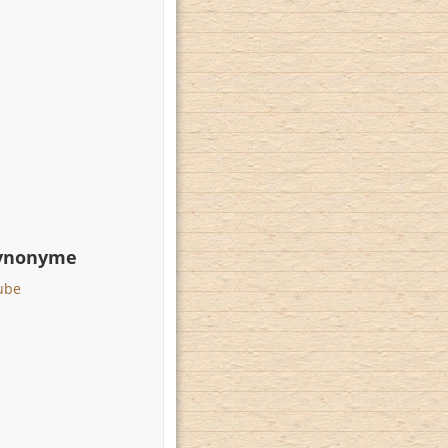
Synonyme
aube