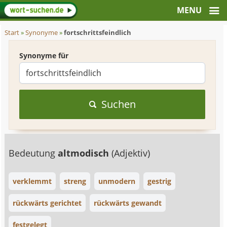
Start
»
Synonyme
»
fortschrittsfeindlich
Synonyme für
Suchen
Bedeutung
altmodisch
(Adjektiv)
verklemmt
streng
unmodern
gestrig
rückwärts gerichtet
rückwärts gewandt
festgelegt