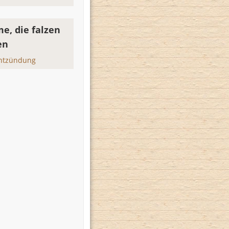
e, die falzen
en
entzündung