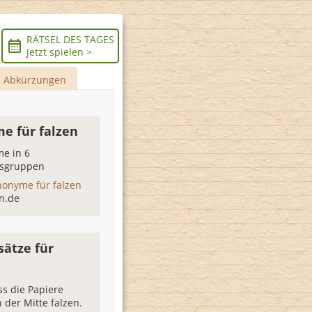
RÄTSEL DES TAGES
Jetzt spielen >
Abkürzungen
e für falzen
e in 6
sgruppen
nonyme für falzen
n.de
sätze für
s die Papiere
 der Mitte falzen.