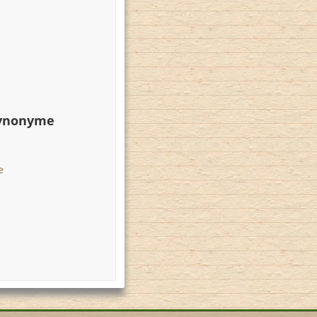
Synonyme
e