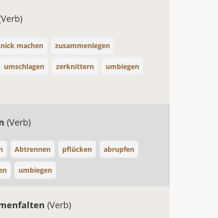
(Verb)
Knick machen
zusammenlegen
umschlagen
zerknittern
umbiegen
en
(Verb)
n
Abtrennen
pflücken
abrupfen
en
umbiegen
menfalten
(Verb)