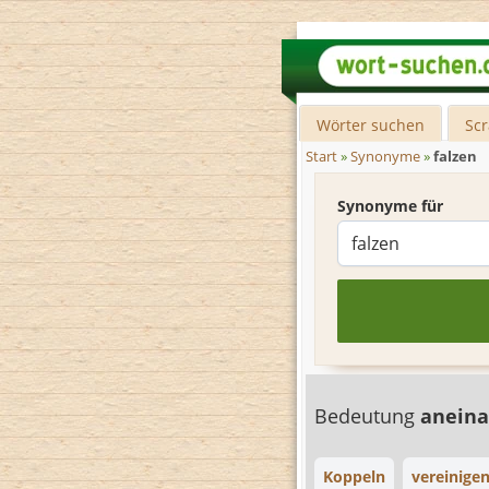
Wörter suchen
Sc
Start
»
Synonyme
»
falzen
Synonyme für
Bedeutung
aneina
Koppeln
vereinige