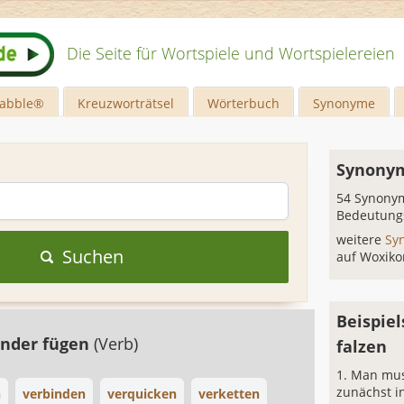
Die Seite für Wortspiele und Wortspielereien
rabble®
Kreuzworträtsel
Wörterbuch
Synonyme
Synonym
54 Synonym
Bedeutung
weitere
Sy
Suchen
auf Woxiko
Beispiel
nder fügen
(Verb)
falzen
Man mus
zunächst in
n
verbinden
verquicken
verketten