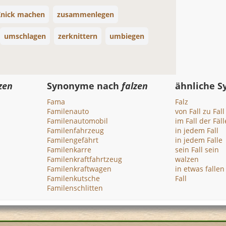
Knick machen
zusammenlegen
umschlagen
zerknittern
umbiegen
zen
Synonyme nach
falzen
ähnliche 
Fama
Falz
Familenauto
von Fall zu Fall
Familenautomobil
im Fall der Fäll
Familenfahrzeug
in jedem Fall
Familengefährt
in jedem Falle
Familenkarre
sein Fall sein
Familenkraftfahrtzeug
walzen
Familenkraftwagen
in etwas fallen
Familenkutsche
Fall
Familenschlitten