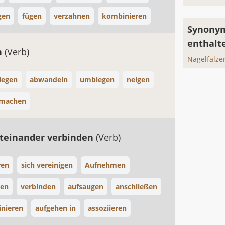
gen
fügen
verzahnen
kombinieren
Synonym
enthalt
n
(Verb)
Nagelfalz
iegen
abwandeln
umbiegen
neigen
machen
teinander verbinden
(Verb)
ren
sich vereinigen
Aufnehmen
gen
verbinden
aufsaugen
anschließen
nieren
aufgehen in
assoziieren