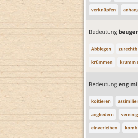
verknüpfen
anhan
Bedeutung
beuge
Abbiegen
zurechtb
krümmen
krumm 
Bedeutung
eng mi
koitieren
assimilie
angliedern
vereini
einverleiben
kombi