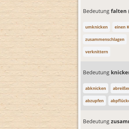
Bedeutung
falten
umknicken
einen 
zusammenschlagen
verknittern
Bedeutung
knick
abknicken
abreiße
abzupfen
abpflück
Bedeutung
zusam