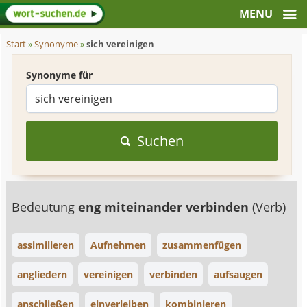
Start
»
Synonyme
»
sich vereinigen
Synonyme für
Suchen
Bedeutung
eng miteinander verbinden
(Verb)
assimilieren
Aufnehmen
zusammenfügen
angliedern
vereinigen
verbinden
aufsaugen
anschließen
einverleiben
kombinieren