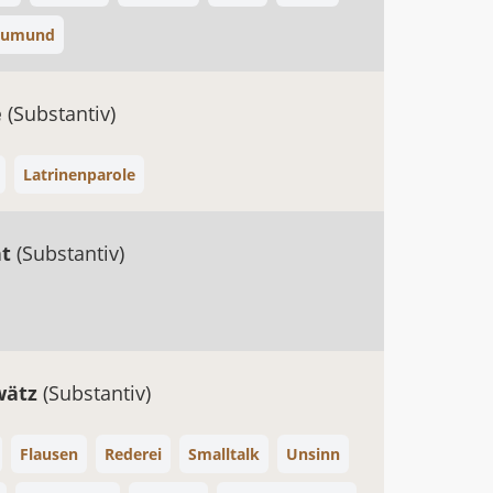
eumund
e
(Substantiv)
Latrinenparole
ht
(Substantiv)
wätz
(Substantiv)
Flausen
Rederei
Smalltalk
Unsinn