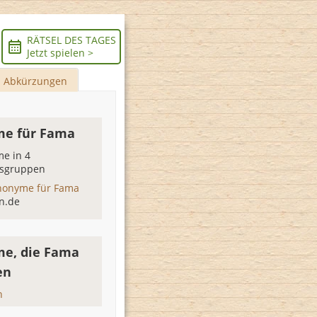
RÄTSEL DES TAGES
Jetzt spielen >
Abkürzungen
e für Fama
e in 4
sgruppen
nonyme für Fama
n.de
e, die Fama
en
n