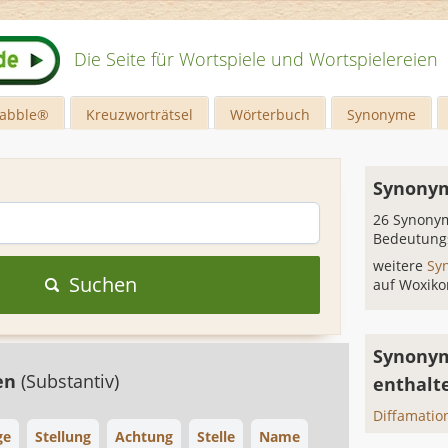
Die Seite für Wortspiele und Wortspielereien
rabble®
Kreuzworträtsel
Wörterbuch
Synonyme
Synonym
26 Synonym
Bedeutung
weitere
Sy
Suchen
auf Woxiko
Synonym
en
(Substantiv)
enthalt
Diffamatio
ge
Stellung
Achtung
Stelle
Name