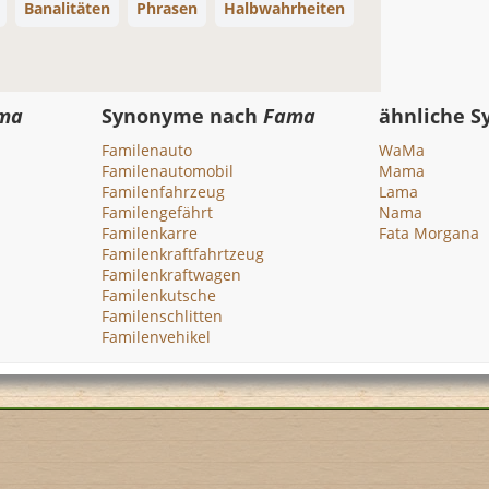
Banalitäten
Phrasen
Halbwahrheiten
ma
Synonyme nach
Fama
ähnliche 
Familenauto
WaMa
Familenautomobil
Mama
Familenfahrzeug
Lama
Familengefährt
Nama
Familenkarre
Fata Morgana
Familenkraftfahrtzeug
Familenkraftwagen
Familenkutsche
Familenschlitten
Familenvehikel