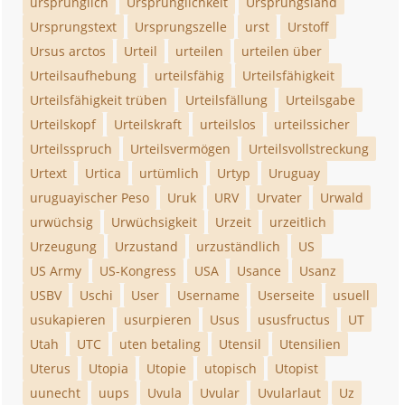
ursprünglich
Ursprünglichkeit
Ursprungsland
Ursprungstext
Ursprungszelle
urst
Urstoff
Ursus arctos
Urteil
urteilen
urteilen über
Urteilsaufhebung
urteilsfähig
Urteilsfähigkeit
Urteilsfähigkeit trüben
Urteilsfällung
Urteilsgabe
Urteilskopf
Urteilskraft
urteilslos
urteilssicher
Urteilsspruch
Urteilsvermögen
Urteilsvollstreckung
Urtext
Urtica
urtümlich
Urtyp
Uruguay
uruguayischer Peso
Uruk
URV
Urvater
Urwald
urwüchsig
Urwüchsigkeit
Urzeit
urzeitlich
Urzeugung
Urzustand
urzuständlich
US
US Army
US-Kongress
USA
Usance
Usanz
USBV
Uschi
User
Username
Userseite
usuell
usukapieren
usurpieren
Usus
ususfructus
UT
Utah
UTC
uten betaling
Utensil
Utensilien
Uterus
Utopia
Utopie
utopisch
Utopist
uunecht
uups
Uvula
Uvular
Uvularlaut
Uz