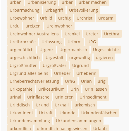
urban
Urbanisierung
urbar
urbar machen
Urbarmachung
Urbegriff
Urbevölkerung
Urbewohner
Urbild
urchig
Urchrist
Urdarm
Urdu
ureigen
Ureinwohner
Ureinwohner Australiens
Urenkel
Ureter
Urethra
Urethrorrhöe
Urfassung
Urform
URG
urgemütlich
Urgenz
Urgermanisch
Urgeschichte
urgeschichtlich
Urgestalt
urgewaltig
urgieren
Urgroßmutter
Urgroßvater
Urgrund
Urgrund alles Seins
Urheber
Urheberin
Urheberrechtsverletzung
UrhG
Urian
urig
Urikopathie
Urikosurikum
Urin
Urin lassen
urinal
Urinflasche
urinieren
Urinsediment
Urjiddisch
Urkind
Urknall
urkomisch
Urkontinent
Urkraft
Urkunde
Urkundenfälscher
Urkundensammlung
Urkundensammlungen
urkundlich
urkundlich nachgewiesen
Urlaub