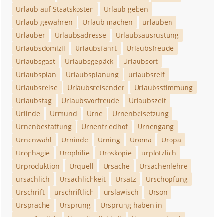
Urlaub auf Staatskosten
Urlaub geben
Urlaub gewähren
Urlaub machen
urlauben
Urlauber
Urlaubsadresse
Urlaubsausrüstung
Urlaubsdomizil
Urlaubsfahrt
Urlaubsfreude
Urlaubsgast
Urlaubsgepäck
Urlaubsort
Urlaubsplan
Urlaubsplanung
urlaubsreif
Urlaubsreise
Urlaubsreisender
Urlaubsstimmung
Urlaubstag
Urlaubsvorfreude
Urlaubszeit
Urlinde
Urmund
Urne
Urnenbeisetzung
Urnenbestattung
Urnenfriedhof
Urnengang
Urnenwahl
Urninde
Urning
Uroma
Uropa
Urophagie
Urophilie
Uroskopie
urplötzlich
Urproduktion
Urquell
Ursache
Ursachenlehre
ursächlich
Ursächlichkeit
Ursatz
Urschöpfung
Urschrift
urschriftlich
urslawisch
Urson
Ursprache
Ursprung
Ursprung haben in