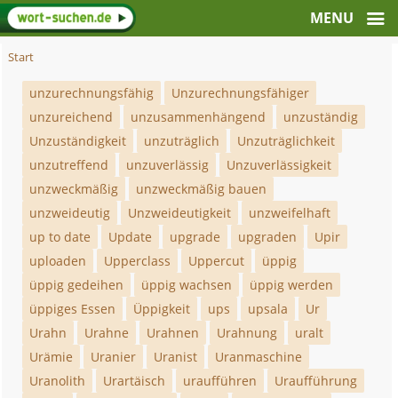
Start
unzurechnungsfähig
Unzurechnungsfähiger
unzureichend
unzusammenhängend
unzuständig
Unzuständigkeit
unzuträglich
Unzuträglichkeit
unzutreffend
unzuverlässig
Unzuverlässigkeit
unzweckmäßig
unzweckmäßig bauen
unzweideutig
Unzweideutigkeit
unzweifelhaft
up to date
Update
upgrade
upgraden
Upir
uploaden
Upperclass
Uppercut
üppig
üppig gedeihen
üppig wachsen
üppig werden
üppiges Essen
Üppigkeit
ups
upsala
Ur
Urahn
Urahne
Urahnen
Urahnung
uralt
Urämie
Uranier
Uranist
Uranmaschine
Uranolith
Urartäisch
uraufführen
Uraufführung