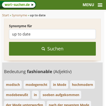
Start
»
Synonyme
»
up to date
Synonyme für
Suchen
Bedeutung
fashionable
(Adjektiv)
modisch
modegerecht
in Mode
hochmodern
modebewußt
in
soeben aufgekommen
der Mode unterworfen
nach der neuesten Mode