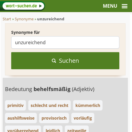
Start
»
Synonyme
»
unzureichend
Synonyme für
Suchen
Bedeutung
behelfsmäßig
(Adjektiv)
primitiv
schlecht und recht
kümmerlich
aushilfsweise
provisorisch
vorläufig
vorübergehend
leidlich
zeitweilig