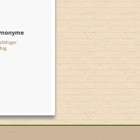
Synonyme
fähiger
hig