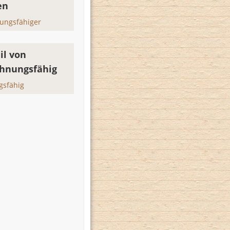
en
ungsfähiger
il von
hnungsfähig
gsfähig