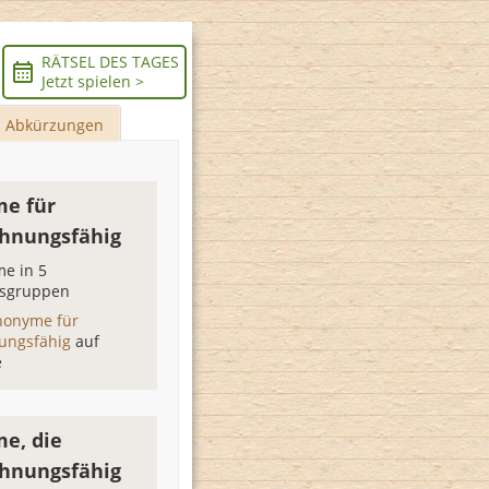
RÄTSEL DES TAGES
Jetzt spielen >
Abkürzungen
e für
hnungsfähig
e in 5
sgruppen
nonyme für
ungsfähig
auf
e
e, die
hnungsfähig