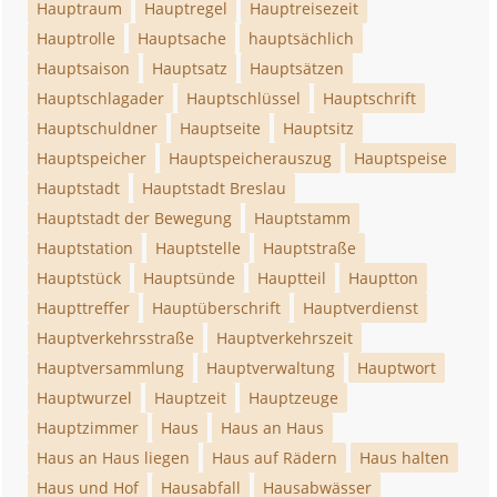
Hauptraum
Hauptregel
Hauptreisezeit
Hauptrolle
Hauptsache
hauptsächlich
Hauptsaison
Hauptsatz
Hauptsätzen
Hauptschlagader
Hauptschlüssel
Hauptschrift
Hauptschuldner
Hauptseite
Hauptsitz
Hauptspeicher
Hauptspeicherauszug
Hauptspeise
Hauptstadt
Hauptstadt Breslau
Hauptstadt der Bewegung
Hauptstamm
Hauptstation
Hauptstelle
Hauptstraße
Hauptstück
Hauptsünde
Hauptteil
Hauptton
Haupttreffer
Hauptüberschrift
Hauptverdienst
Hauptverkehrsstraße
Hauptverkehrszeit
Hauptversammlung
Hauptverwaltung
Hauptwort
Hauptwurzel
Hauptzeit
Hauptzeuge
Hauptzimmer
Haus
Haus an Haus
Haus an Haus liegen
Haus auf Rädern
Haus halten
Haus und Hof
Hausabfall
Hausabwässer