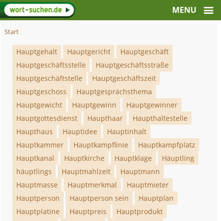
Start
Hauptgehalt
Hauptgericht
Hauptgeschäft
Hauptgeschäftsstelle
Hauptgeschäftsstraße
Hauptgeschäftstelle
Hauptgeschäftszeit
Hauptgeschoss
Hauptgesprächsthema
Hauptgewicht
Hauptgewinn
Hauptgewinner
Hauptgottesdienst
Haupthaar
Haupthaltestelle
Haupthaus
Hauptidee
Hauptinhalt
Hauptkammer
Hauptkampflinie
Hauptkampfplatz
Hauptkanal
Hauptkirche
Hauptklage
Häuptling
häuptlings
Hauptmahlzeit
Hauptmann
Hauptmasse
Hauptmerkmal
Hauptmieter
Hauptperson
Hauptperson sein
Hauptplan
Hauptplatine
Hauptpreis
Hauptprodukt