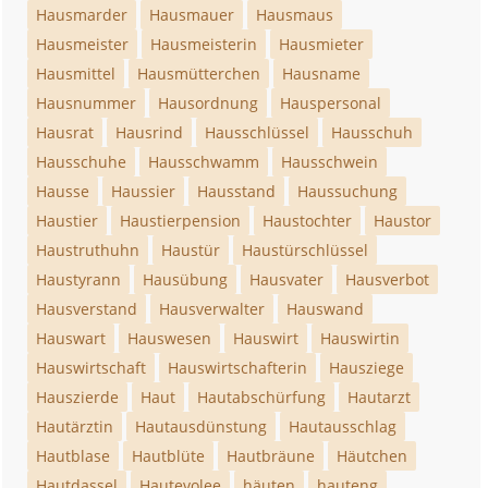
Hausmarder
Hausmauer
Hausmaus
Hausmeister
Hausmeisterin
Hausmieter
Hausmittel
Hausmütterchen
Hausname
Hausnummer
Hausordnung
Hauspersonal
Hausrat
Hausrind
Hausschlüssel
Hausschuh
Hausschuhe
Hausschwamm
Hausschwein
Hausse
Haussier
Hausstand
Haussuchung
Haustier
Haustierpension
Haustochter
Haustor
Haustruthuhn
Haustür
Haustürschlüssel
Haustyrann
Hausübung
Hausvater
Hausverbot
Hausverstand
Hausverwalter
Hauswand
Hauswart
Hauswesen
Hauswirt
Hauswirtin
Hauswirtschaft
Hauswirtschafterin
Hausziege
Hauszierde
Haut
Hautabschürfung
Hautarzt
Hautärztin
Hautausdünstung
Hautausschlag
Hautblase
Hautblüte
Hautbräune
Häutchen
Hautdassel
Haute­vo­lee
häuten
hauteng