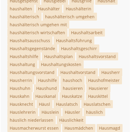
Hausgespenst
Hausgiebel
Hausgrille
Haushalt
haushalten
Haushälter
Haushälterin
haushälterisch
haushälterisch umgehen
haushälterisch umgehen mit
haushälterisch wirtschaften
Haushaltsarbeit
Haushaltsausschuss
Haushaltsführung
Haushaltsgegenstände
Haushaltsgeschirr
Haushaltshilfe
Haushaltsplan
Haushaltsvorstand
Haushaltung
Haushaltungskosten
Haushaltungsvorstand
Haushaltvorstand
Hausherr
Hausherrin
Haushilfe
haushoch
Haushofmeister
Haushuhn
Haushund
hausieren
Hausierer
Hauskahn
Hauskanal
Hauskatze
Hauskittel
Hausknecht
Häusl
Hauslatsch
Hauslatschen
Hauslehrerin
Häuslein
Häusler
häuslich
häuslich niederlassen
Häuslichkeit
Hausmacherwurst essen
Hausmädchen
Hausmagd