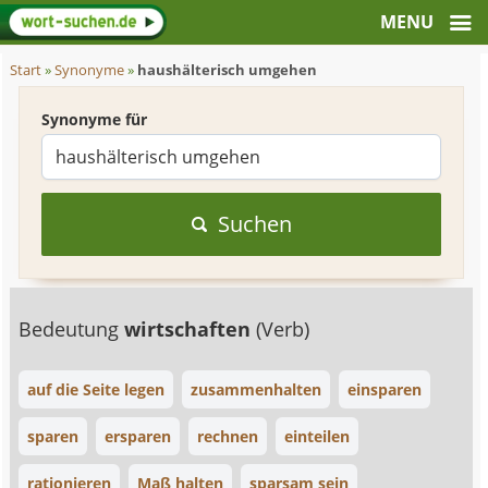
Start
»
Synonyme
»
haushälterisch umgehen
Synonyme für
Suchen
Bedeutung
wirtschaften
(Verb)
auf die Seite legen
zusammenhalten
einsparen
sparen
ersparen
rechnen
einteilen
rationieren
Maß halten
sparsam sein