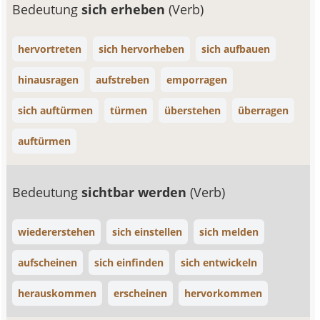
Bedeutung
sich erheben
(Verb)
hervortreten
sich hervorheben
sich aufbauen
hinausragen
aufstreben
emporragen
sich auftürmen
türmen
überstehen
überragen
auftürmen
Bedeutung
sichtbar werden
(Verb)
wiedererstehen
sich einstellen
sich melden
aufscheinen
sich einfinden
sich entwickeln
herauskommen
erscheinen
hervorkommen