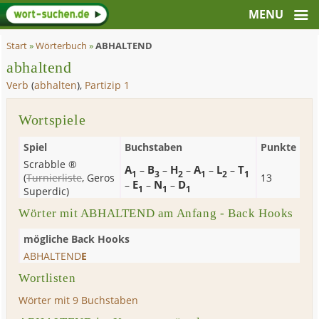
Start
»
Wörterbuch
»
ABHALTEND
abhaltend
Verb
(
abhalten
),
Partizip 1
Wortspiele
Spiel
Buchstaben
Punkte
Scrabble ®
A
B
H
A
L
T
–
–
–
–
–
1
3
2
1
2
1
(
Turnierliste
,
Geros
13
E
N
D
–
–
–
1
1
1
Superdic
)
Wörter mit ABHALTEND am Anfang - Back Hooks
mögliche Back Hooks
ABHALTEND
E
Wortlisten
Wörter mit 9 Buchstaben