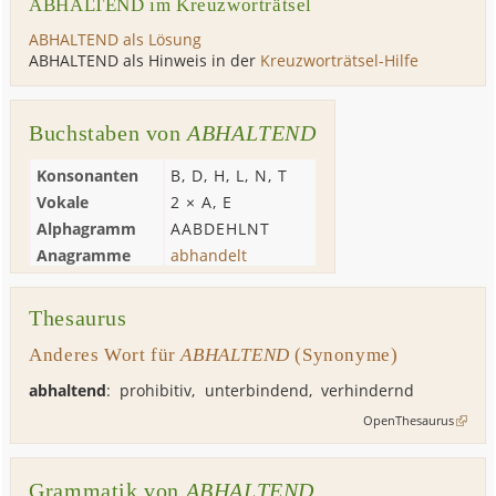
ABHALTEND im Kreuzworträtsel
ABHALTEND als Lösung
ABHALTEND als Hinweis in der
Kreuzworträtsel-Hilfe
Buchstaben von
ABHALTEND
Konsonanten
B
,
D
,
H
,
L
,
N
,
T
Vokale
2 ×
A
,
E
Alphagramm
AABDEHLNT
Anagramme
abhandelt
Thesaurus
Anderes Wort für
ABHALTEND
(Synonyme)
abhaltend
:
prohibitiv
,
unterbindend
,
verhindernd
OpenThesaurus
Grammatik von
ABHALTEND