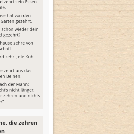
d zehrt sein Essen
le.
hse hat von den
Garten gezehrt.
 schon wieder dein
d gezehrt?
thause zehre von
schaft.
rd zehrt, die Kuh
se zehrt uns das
en Beinen.
rach der Mann:
eht’s nicht länger,
er zehren und nichts
«“
e, die zehren
en