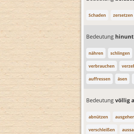
Schaden
zersetzen
Bedeutung
hinunt
nähren
schlingen
verbrauchen
verze
auffressen
äsen
Bedeutung
völlig
abnützen
ausgehe
verschleißen
auss