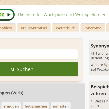
Die Seite für Wortspiele und Wortspielereien
rabble®
Kreuzworträtsel
Wörterbuch
Synonyme
Synonym
46 Synonym
Bedeutung
weitere
Sy
Suchen
auf Woxiko
Beispiel
engen
(Verb)
zehren
Dieses h
zehrt.
ermüden
fertigmachen
ermatten