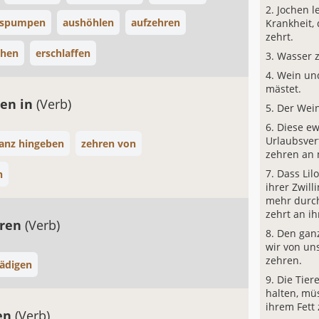
Jochen l
uspumpen
aushöhlen
aufzehren
Krankheit,
zehrt.
chen
erschlaffen
Wasser z
Wein und
mästet.
en in
(Verb)
Der Wein
Diese e
Urlaubsver
ganz hingeben
zehren von
zehren an 
Dass Lil
n
ihrer Zwill
mehr durch
zehrt an ih
hren
(Verb)
Den gan
wir von un
zehren.
ädigen
Die Tier
halten, mü
ihrem Fett
en
(Verb)