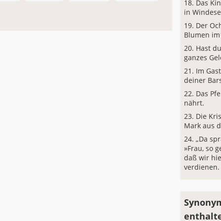
Das Kin
in Windesei
Der Oc
Blumen im 
Hast du
ganzes Gel
Im Gas
deiner Bar
Das Pfe
nährt.
Die Kri
Mark aus d
„Da sp
»Frau, so g
daß wir hi
verdienen. 
Synonym
enthalt