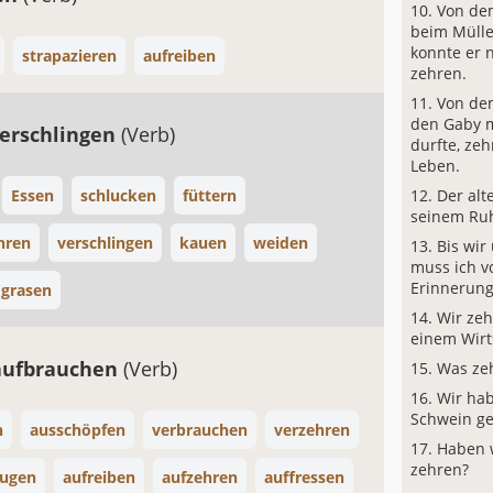
Von dem
beim Mülle
konnte er 
strapazieren
aufreiben
zehren.
Von de
den Gaby m
erschlingen
(Verb)
durfte, zeh
Leben.
Essen
schlucken
füttern
Der alt
seinem Ru
hren
verschlingen
kauen
weiden
Bis wir
muss ich 
Erinnerung
grasen
Wir zeh
einem Wirt
 aufbrauchen
(Verb)
Was ze
Wir hab
Schwein ge
n
ausschöpfen
verbrauchen
verzehren
Haben 
zehren?
augen
aufreiben
aufzehren
auffressen