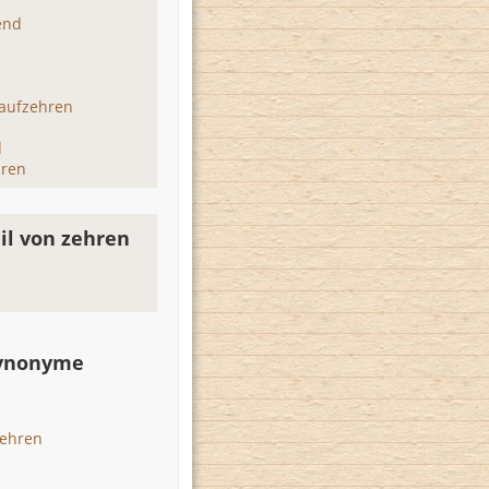
end
 aufzehren
n
d
hren
il von zehren
Synonyme
wehren