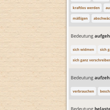
kraftlos werden
a
mäßigen
abschwä
Bedeutung
aufgeh
sich widmen
sich 
sich ganz verschreibe
Bedeutung
aufze
verbrauchen
besch
Bedeutung
belast