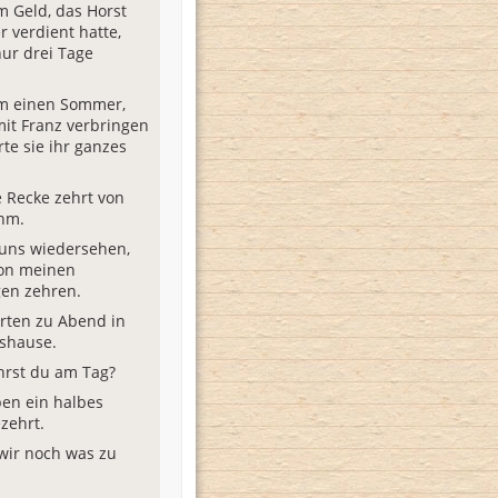
 Geld, das Horst
r verdient hatte,
nur drei Tage
m einen Sommer,
it Franz verbringen
rte sie ihr ganzes
e Recke zehrt von
hm.
 uns wiedersehen,
von meinen
en zehren.
rten zu Abend in
shause.
hrst du am Tag?
en ein halbes
zehrt.
wir noch was zu