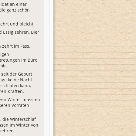
eidet an einer
 die ganz schön
ehrt und bleicht.
 Essig zehren, Bier
 zehrt im Fass.
wigen
tretungen im Büro
mir.
o seit der Geburt
inge keine Nacht
schlafen kann,
ren Kräften.
zen Winter mussten
seren Vorräten
e, die Winterschlaf
ssen im Winter von
 zehren.