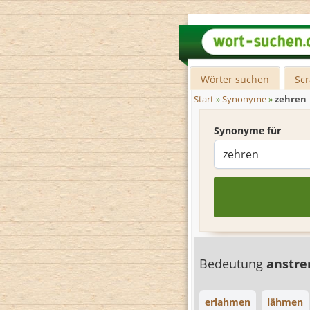
Wörter suchen
Sc
Start
»
Synonyme
»
zehren
Synonyme für
Bedeutung
anstr
erlahmen
lähmen