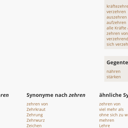
kräftezehr
verzehren
auszehren
aufzehren
alle Kräfte
zehren vo
verzehren
sich verze
Gegente
nähren
stärken
hren
Synonyme nach
zehren
ähnliche 
zehren von
zehren von
Zehrkraut
viel mehr als
Zehrung
ohne sich zu 
Zehrwurz
mehren
Zeichen
Lehre