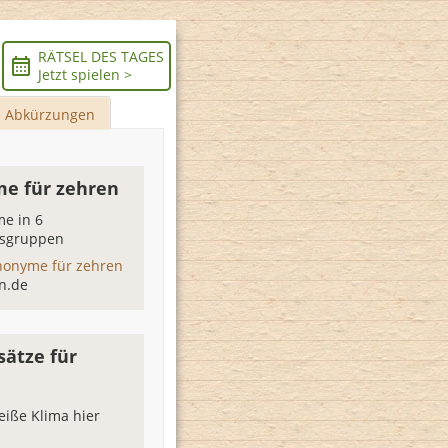
RÄTSEL DES TAGES
Jetzt spielen >
Abkürzungen
e für zehren
e in 6
sgruppen
nonyme für zehren
n.de
sätze für
eiße Klima hier