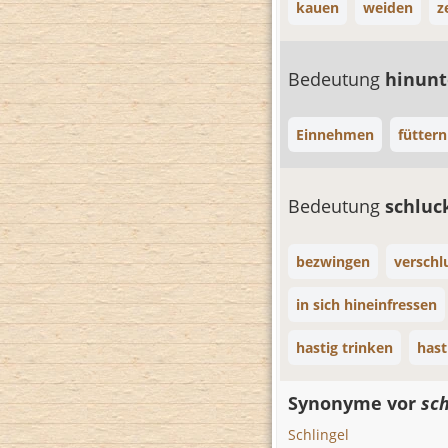
kauen
weiden
z
Bedeutung
hinunt
Einnehmen
füttern
Bedeutung
schlu
bezwingen
verschl
in sich hineinfressen
hastig trinken
hast
Synonyme vor
sch
Schlingel