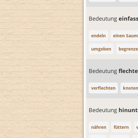
Bedeutung
einfas
endeln
einen Saum
umgeben
begrenz
Bedeutung
flecht
verflechten
knote
Bedeutung
hinunt
nähren
füttern