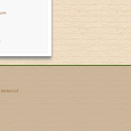
 um
n
•
Widerruf