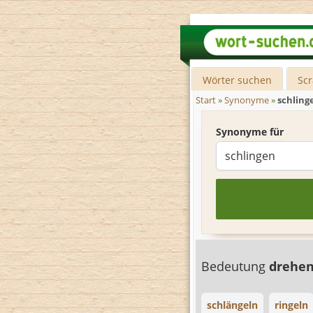
Wörter suchen
Sc
Start
»
Synonyme
»
schling
Synonyme für
Bedeutung
drehe
schlängeln
ringeln