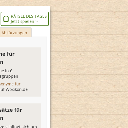
RÄTSEL DES TAGES
Jetzt spielen >
Abkürzungen
e für
en
e in 6
sgruppen
nonyme für
auf Woxikon.de
sätze für
en
nze schlingt sich um