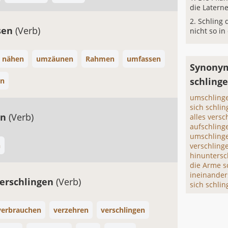
die Laterne
Schling 
sen
(Verb)
nicht so in
 nähen
umzäunen
Rahmen
umfassen
Synonym
schling
en
umschling
sich schli
en
(Verb)
alles vers
aufschling
umschling
n
verschling
hinuntersc
die Arme s
ineinander
erschlingen
(Verb)
sich schli
verbrauchen
verzehren
verschlingen