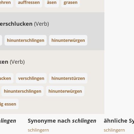
ehren
auffressen
äsen
grasen
erschlucken
(Verb)
hinunterschlingen
hinunterwürgen
cken
(Verb)
ucken
verschlingen
hinunterstürzen
hinunterschlingen
hinunterwürgen
ig essen
lingen
Synonyme nach
schlingen
ähnliche 
schlingern
schlingern