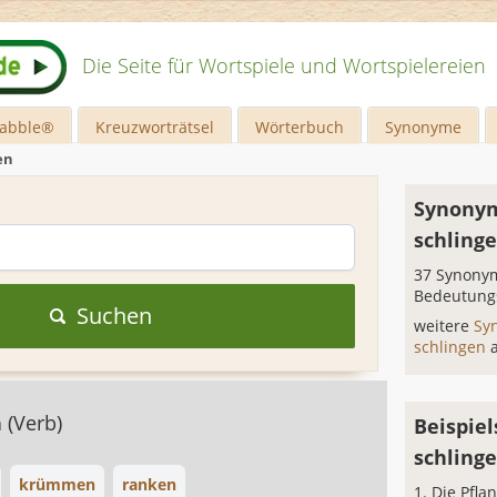
Die Seite für Wortspiele und Wortspielereien
rabble®
Kreuzworträtsel
Wörterbuch
Synonyme
en
Synonym
schling
37 Synonym
Bedeutung
Suchen
weitere
Sy
schlingen
n
(Verb)
Beispiel
schling
krümmen
ranken
Die Pfla