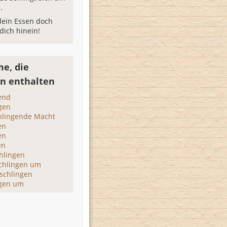
.
dein Essen doch
 dich hinein!
e, die
en enthalten
end
ngen
chlingende Macht
en
en
en
hlingen
chlingen um
schlingen
ngen um