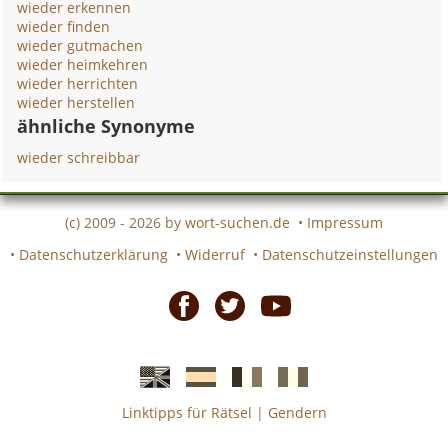
wieder erkennen
wieder finden
wieder gutmachen
wieder heimkehren
wieder herrichten
wieder herstellen
ähnliche Synonyme
wieder schreibbar
(c) 2009 - 2026 by
wort-suchen.de
•
Impressum
•
Datenschutzerklärung
•
Widerruf
•
Datenschutzeinstellungen
Facebook
Twitter
Youtube
Linktipps für Rätsel
|
Gendern
Englische
Spanische
französiche
italienische