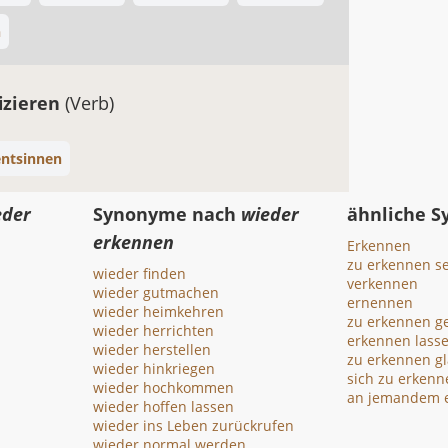
n
fizieren
(Verb)
entsinnen
eder
Synonyme nach
wieder
ähnliche 
erkennen
Erkennen
zu erkennen s
wieder finden
verkennen
wieder gutmachen
ernennen
wieder heimkehren
zu erkennen g
wieder herrichten
erkennen lass
wieder herstellen
zu erkennen g
wieder hinkriegen
sich zu erken
wieder hochkommen
an jemandem 
wieder hoffen lassen
wieder ins Leben zurückrufen
wieder normal werden