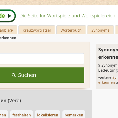
Die Seite für Wortspiele und Wortspielereien
rabble®
Kreuzworträtsel
Wörterbuch
Synonyme
 erkennen
Synonym
erkenn
9 Synonyme
Bedeutung
Suchen
weitere
Sy
erkennen
nen
(Verb)
men
festhalten
lokalisieren
bemerken