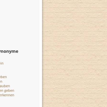
Synonyme
ein
eben
en
lauben
nen geben
erkennen