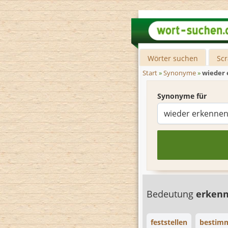
Wörter suchen
Sc
Start
»
Synonyme
»
wieder
Synonyme für
Bedeutung
erken
feststellen
bestim