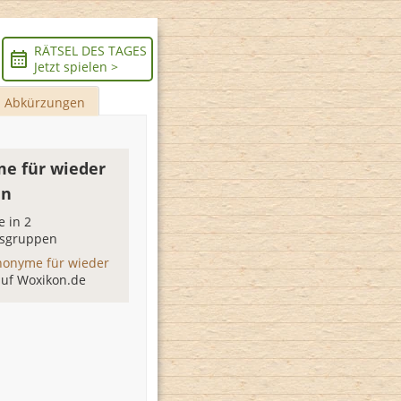
RÄTSEL DES TAGES
Jetzt spielen >
Abkürzungen
e für wieder
en
 in 2
sgruppen
nonyme für wieder
auf Woxikon.de